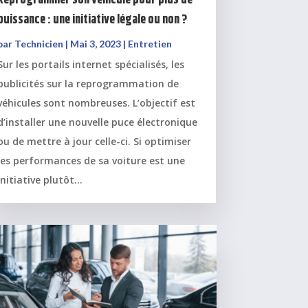
Reprogrammer son véhicule pour plus de
puissance : une initiative légale ou non ?
par
Technicien
|
Mai 3, 2023
|
Entretien
Sur les portails internet spécialisés, les
publicités sur la reprogrammation de
véhicules sont nombreuses. L’objectif est
d’installer une nouvelle puce électronique
ou de mettre à jour celle-ci. Si optimiser
les performances de sa voiture est une
initiative plutôt...